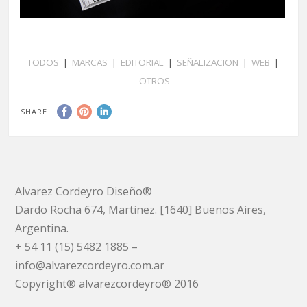
TODOS
|
MARCAS
|
EDITORIAL
|
SEÑALIZACION
|
WEB
|
OTROS
SHARE
Alvarez Cordeyro Diseño®
Dardo Rocha 674, Martinez. [1640] Buenos Aires,
Argentina.
+ 54 11 (15) 5482 1885 –
info@alvarezcordeyro.com.ar
Copyright® alvarezcordeyro® 2016