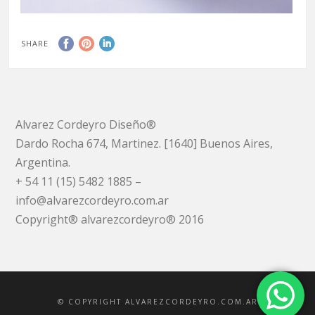
SHARE
Alvarez Cordeyro Diseño®
Dardo Rocha 674, Martinez. [1640] Buenos Aires,
Argentina.
+ 54 11 (15) 5482 1885 –
info@alvarezcordeyro.com.ar
Copyright® alvarezcordeyro® 2016
© COPYRIGHT ALVAREZCORDEYRO.COM.AR